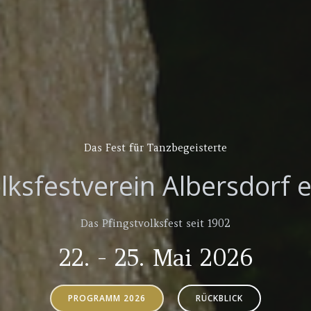
Das Fest für
Partylöwen
lksfestverein Albersdorf e
Das Pfingstvolksfest seit 1902
22. - 25. Mai 2026
PROGRAMM 2026
RÜCKBLICK